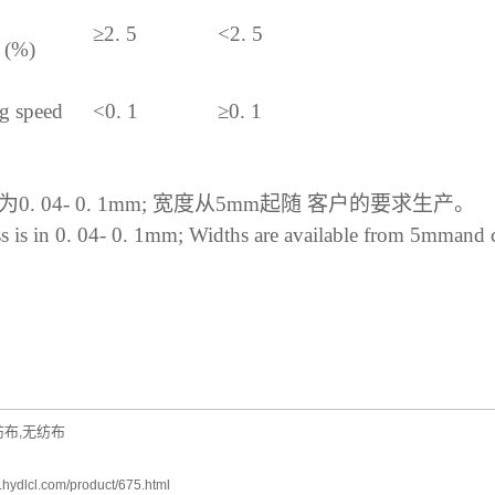
≥
2. 5
<2. 5
 (%)
g speed
<0. 1
≥
0. 1
为
0. 04- 0. 1mm;
宽度从
5mm
起随
客户的要求生产。
s is in 0. 04- 0. 1mm; Widths are available from 5mmand 
纺布
无纺布
,
.hydlcl.com/product/675.html