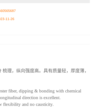
560565687
023-11-26
分
梳理，纵向强度高。具有质量轻，厚度薄，
ster fiber, dipping
&
bonding with chemical
ongitudinal direction is excellent.
 flexibility and no causticity.