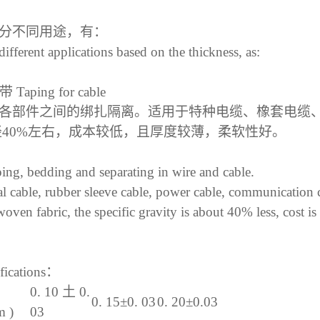
分不同用途，有：
different applications based on the thickness, as:
带
Taping for cable
各部件之间的绑扎隔离。适用于特种电缆、橡套电缆
轻
40%左右，成本较低，且厚度较薄，柔软性好。
ing, bedding and separating in wire and cable.
al cable, rubber sleeve cable, power cable, communication 
ven fabric, the specific gravity is about
40%
less, cost i
ifications：
0. 10
土
0.
0. 15±0. 03
0. 20±0.03
m )
03