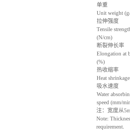
单重
Unit weight (
拉伸强度
Tensile strengt
(N/cm)
断裂伸长率
Elongation at 
(%)
热收缩率
Heat shrinkage
吸水速度
Water absorbi
speed (mm/m
注：宽度从
5
Note: Thicknes
requirement.