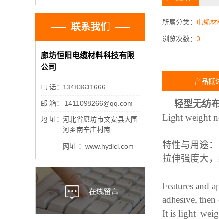
所属分类：
电缆材
联系我们
浏览次数：
0
廊坊恒阳电缆材料科技有限
公司
产品概
电 话：
13483631666
轻型无纺
邮 箱：
1411098266@qq.com
Light weight 
地 址：
河北省廊坊市文安县大围
河乡南辛庄村南
特性与用途：
网址 ：www.hydlcl.com
拉伸强度大，
Features and a
adhesive, then 
It is light
weigh