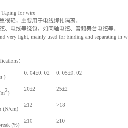
Taping for wire
重很轻
，
主要用于电线绑扎隔离。
缆、电线等绕包，如同轴电缆、音频舞台电缆等。
 and very light, mainly used for binding and separating in w
ifications：
0. 04±0. 02
0. 05±0. 02
m )
20±2
25±2
2
g/m
)
≥
12
>18
th (N/cm)
≥
10
≥
10
break (%)