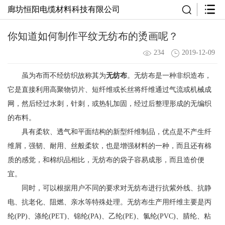
廊坊恒阳电缆材料科技有限公司
你知道如何制作平纹无纺布的烫画呢？
234
2019-12-09
虽为布而不经纺织故称其为
无纺布
。无纺布是一种非织造布，
它是直接利用高聚物切片、短纤维或长丝将纤维通过气流或机械成
网，然后经过水刺，针刺，或热轧加固，经过后整理形成的无编织
的布料。
具有柔软、透气和平面结构的新型纤维制品，优点是不产生纤
维屑，强韧、耐用、丝般柔软，也是增强材料的一种，而且还有棉
质的感觉，和棉织品相比，无纺布的袋子容易成形，而且造价便
宜。
同时，可以根据用户不同的要求对无纺布进行抗紫外线、抗静
电、抗老化、阻燃、亲水等特殊处理。无纺布生产用纤维主要是丙
纶(PP)、涤纶(PET)、锦纶(PA)、乙纶(PE)、氯纶(PVC)、腈纶、粘