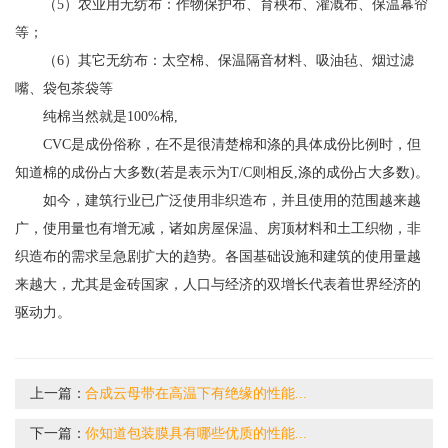
（5）农业用无纺布：作物保护布、育秧布、灌溉布、保温幕帘
等；
（6）其它无纺布：太空棉、保温隔音材料、吸油毡、烟过滤
嘴、袋包茶袋等
纯棉当然就是100%棉,
CVC是成份俗称，在不是很清楚棉和涤的具体成份比例时，但
知道棉的成份占大多数(若是表示为T/C则相反,涤的成份占大多数)。
如今，建筑行业已广泛使用非织造布，并且使用的范围越来越
广，使用量也有增无减，诸如房屋保温、房顶材料和土工织物，非
织造布的需求呈急剧扩大的趋势。各国基础设施和建筑的使用量越
来越大，尤其是金砖国家，人口与经济的双增长代表着世界经济的
驱动力。
上一篇：
合成云母带在高温下有绝缘的性能...
下一篇：
你知道包装膜具有哪些优质的性能...