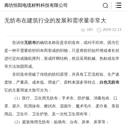
廊坊恒阳电缆材料科技有限公司
无纺布在建筑行业的发展和需求量非常大
183
2019-12-13
告诉你
无纺布
的确切名称应是非织造布，或叫不织布。因为它
是一种不需要纺纱织布而形成的织物，只是将纺织短纤维或者长丝
进行定向或随机撑列，形成纤网结构，然后采用机械、热粘或化学
等方法加固而成。
非织造布突破了传统的纺织原理，并具有工艺流程短、生产速
度快，产量高、成本低、用途广、原料来源多等特点，
白色无纺布
它的主要用途大致可分为：
（1）医疗、卫生用无纺布：手术衣、防护服、消毒包布、口
罩、尿片、民用抹布、擦拭布、湿面巾、魔术毛巾、柔巾卷、美容
用品、卫生巾、卫生护垫、及一次性卫生用布等；
（2）庭装饰用无纺布：贴墙布、台布、床单、床罩等；